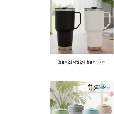
[텀블리언] 어반핸디 텀블러 900ml