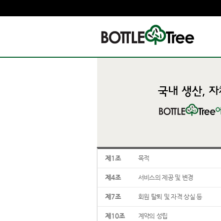
제1조
목적
제4조
서비스의 제공 및 변경
제7조
회원 탈퇴 및 자격 상실 등
제10조
계약의 성립