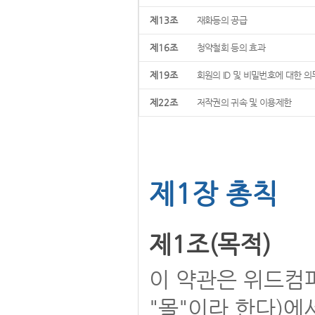
제13조
재화등의 공급
제16조
청약철회 등의 효과
제19조
회원의 ID 및 비밀번호에 대한 의
제22조
저작권의 귀속 및 이용제한
제1장 총칙
제1조(목적)
이 약관은 위드컴
"몰"이라 한다)에